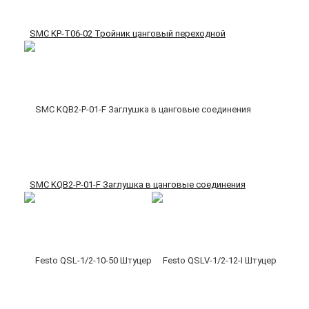
SMC KP-T06-02 Тройник цанговый переходной
SMC KQB2-P-01-F Заглушка в цанговые соединения