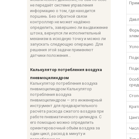
Прим
не передаёт системе управления
информацию о том, где находится
поршень. Без обратной связи
Давл
контроллер не может надёжно
определить, завершено ли выдвижение
Форм
штока, вернулся ли исполнительный
элем
механизм в исходную точку и можно ли
запускать следующую операцию. Для
Усло
решения этой задачи применяют
датчики положения...
Подк
Подк
Калькулятор потребления воздуха
пневмоцилиндром
Особ
Калькулятор потребления воздуха
сред
пневмоцилиндром Калькулятор
потребления воздуха
Стоп
пневмоцилиндром — это инженерный
инструмент для предварительного
Крат
расчёта расхода сжатого воздуха при
работе пневматического цилиндра. С
Цанг
его помощью можно определить
ориентировочный объём воздуха за
Числ
один цикл, расход в минуту и