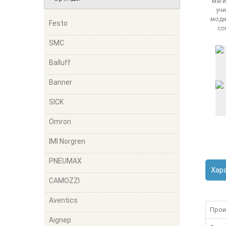
Festo
SMC
Balluff
Banner
SICK
Omron
IMI Norgren
PNEUMAX
Хар
CAMOZZI
Aventics
Прои
Aignep