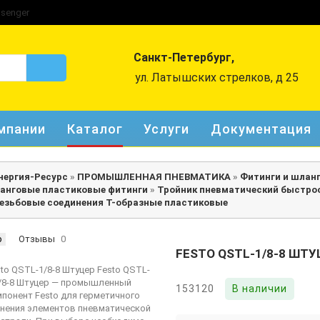
Санкт-Петербург,
ул. Латышских стрелков, д 25
мпании
Каталог
Услуги
Документация
нергия-Ресурс
»
ПРОМЫШЛЕННАЯ ПНЕВМАТИКА
»
Фитинги и шлан
анговые пластиковые фитинги
»
Тройник пневматический быстр
езьбовые соединения Т-образные пластиковые
р
Отзывы
0
FESTO QSTL-1/8-8 ШТУ
153120
В наличии