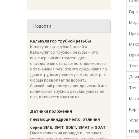
Стра
Гара
Моде
Новости
Прис
Калькулятор трубной резьбы
Макс
Калькулятор трубной резьбы
Калькулятор трубной резьбы — это
Прим
инженерный инструмент для
определения стандартного дюймового
Темп
обозначения резьбового соединения по
диаметру, измеренному в миллиметрах.
Длин
Форма позволяет подобрать
ближайший размер цилиндрической или
Темп
конической трубной резьбы, узнать её
шаг, количество ниток на...
Мате
Корп
Датчики положения
пневмоцилиндров Festo: отличия
Упло
серий SME, SMT, SDBT, SMAT и SDAT
Подк
Пневматический цилиндр выполняет
механическое движение, но сам по себе