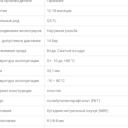
на производителя
Германия
нтия
12-18 месяцев
льный ряд
QSTL
оединение аксессуаров
Наружная резьба
. допустимое давление
14 бар
еняемая среда
Вода; Сжатый воздух
ература эксплуатации
От -10 до +80 °C
а
30,1 мм
ература эксплуатации
-10 ÷ 80 °C
риал конструкции
пластик
ус
полибутилентерефталат (PBT)
тнения
бутадиен-нитрильный каучук (NBR)
лючение
R1/8-8 мм