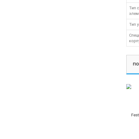
Тип 
элем
Тип 
Спец
корп
ПО