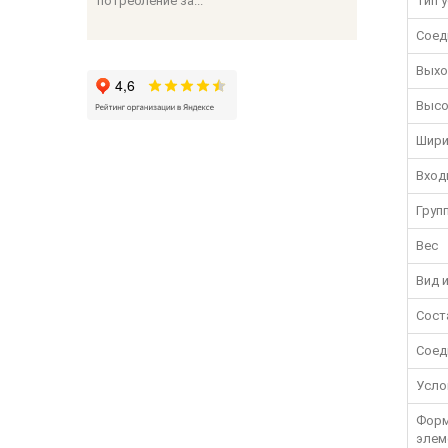
потребление за...
Тип 
Соед
Выхо
Высо
Шири
Вход
Груп
Вес
Вид 
Сост
Соед
Усло
Форм
элем