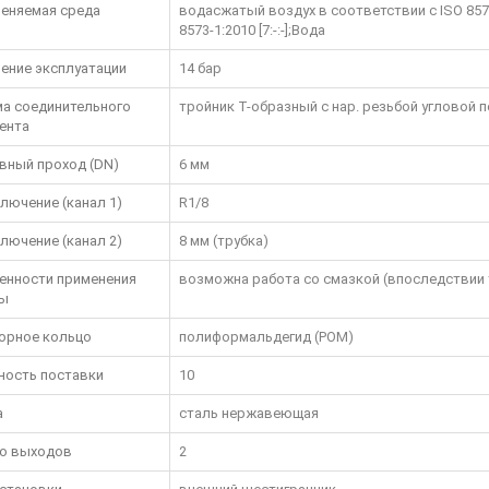
еняемая среда
водасжатый воздух в соответствии с ISO 8573-
8573-1:2010 [7:-:-];Вода
ение эксплуатации
14 бар
а соединительного
тройник T-образный с нар. резьбой угловой
ента
вный проход (DN)
6 мм
лючение (канал 1)
R1/8
лючение (канал 2)
8 мм (трубка)
енности применения
возможна работа со смазкой (впоследствии 
ы
орное кольцо
полиформальдегид (POM)
ность поставки
10
а
сталь нержавеющая
о выходов
2