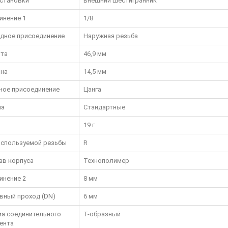
установки
внешний шестигранник
инение 1
1/8
дное присоединение
Наружная резьба
та
46,9 мм
на
14,5 мм
ное присоединение
Цанга
па
Стандартные
19 г
используемой резьбы
R
ав корпуса
Технополимер
инение 2
8 мм
вный проход (DN)
6 мм
а соединительного
T-образный
ента