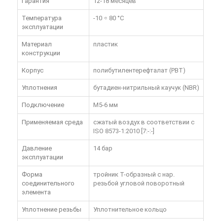
Гарантия
12-18 месяцев
Температура
-10 ÷ 80 °C
эксплуатации
Материал
пластик
конструкции
Корпус
полибутилентерефталат (PBT)
Уплотнения
бутадиен-нитрильный каучук (NBR)
Подключение
M5-6 мм
Применяемая среда
сжатый воздух в соответствии с
ISO 8573-1:2010 [7:-:-]
Давление
14 бар
эксплуатации
Форма
тройник T-образный с нар.
соединительного
резьбой угловой поворотный
элемента
Уплотнение резьбы
Уплотнительное кольцо