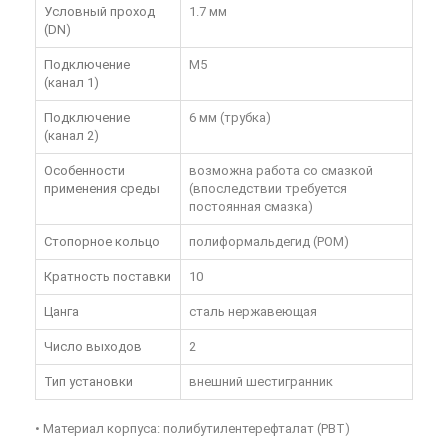
Условный проход
1.7 мм
(DN)
Подключение
M5
(канал 1)
Подключение
6 мм (трубка)
(канал 2)
Особенности
возможна работа со смазкой
применения среды
(впоследствии требуется
постоянная смазка)
Стопорное кольцо
полиформальдегид (POM)
Кратность поставки
10
Цанга
сталь нержавеющая
Число выходов
2
Тип установки
внешний шестигранник
• Материал корпуса: полибутилентерефталат (PBT)