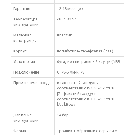
Гарантия
12-18 месяцев
Температура
-10 ÷ 80 °C
эксплуатации
Материал
пластик
конструкции
Корпус
полибутилентерефталат (PBT)
Уплотнения
бутадиен-нитрильный каучук (NBR)
Подключение
G1/8-6 мм-R1/8
Применяемая среда
водасжатый воздух в
соответствии с ISO 8573-1:2010
[7:-:-]сжатый воздух в
соответствии с ISO 8573-1:2010
[7:-:-];Вода
Давление
14 бар
эксплуатации
Форма
тройник T-образный с серьгой с