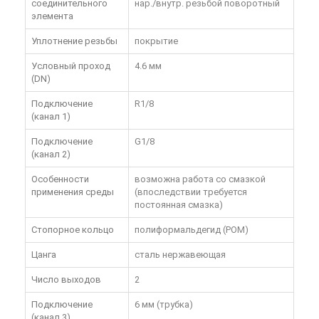
соединительного
нар./внутр. резьбой поворотный
элемента
Уплотнение резьбы
покрытие
Условный проход
4.6 мм
(DN)
Подключение
R1/8
(канал 1)
Подключение
G1/8
(канал 2)
Особенности
возможна работа со смазкой
применения среды
(впоследствии требуется
постоянная смазка)
Стопорное кольцо
полиформальдегид (POM)
Цанга
сталь нержавеющая
Число выходов
2
Подключение
6 мм (трубка)
(канал 3)