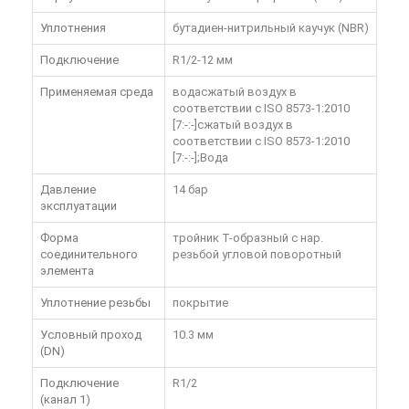
Уплотнения
бутадиен-нитрильный каучук (NBR)
Подключение
R1/2-12 мм
Применяемая среда
водасжатый воздух в
соответствии с ISO 8573-1:2010
[7:-:-]сжатый воздух в
соответствии с ISO 8573-1:2010
[7:-:-];Вода
Давление
14 бар
эксплуатации
Форма
тройник T-образный с нар.
соединительного
резьбой угловой поворотный
элемента
Уплотнение резьбы
покрытие
Условный проход
10.3 мм
(DN)
Подключение
R1/2
(канал 1)