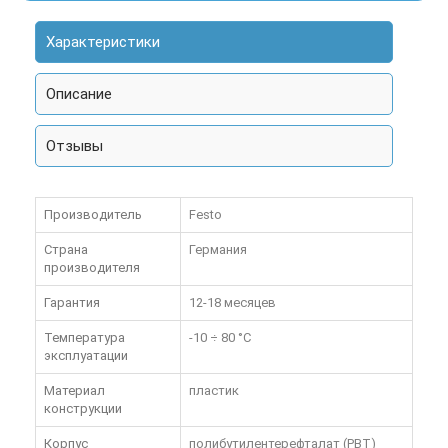
Характеристики
Описание
Отзывы
Производитель
Festo
Страна
Германия
производителя
Гарантия
12-18 месяцев
Температура
-10 ÷ 80 °C
эксплуатации
Материал
пластик
конструкции
Корпус
полибутилентерефталат (PBT)