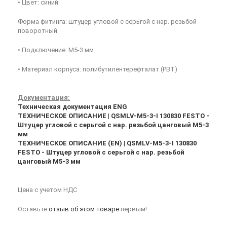
• Цвет: синий
Форма фитинга: штуцер угловой с серьгой с нар. резьбой
поворотный
• Подключение: M5-3 мм
• Материал корпуса: полибутилентерефталат (PBT)
Документация:
Техническая документация ENG
ТЕХНИЧЕСКОЕ ОПИСАНИЕ | QSMLV-M5-3-I 130830 FESTO -
Штуцер угловой с серьгой с нар. резьбой цанговый M5-3
мм
ТЕХНИЧЕСКОЕ ОПИСАНИЕ (EN) | QSMLV-M5-3-I 130830
FESTO - Штуцер угловой с серьгой с нар. резьбой
цанговый M5-3 мм
Цена с учетом НДС
Оставьте
отзыв об этом товаре
первым!