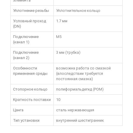
элемента
Уплотнение резьбы
Уплотнительное кольцо
Условный проход
1.7 мм
(DN)
Подключение
M5
(канал 1)
Подключение
3 мм (трубка)
(канал 2)
Особенности
возможна работа со смазкой
применения среды
(впоследствии требуется
постоянная смазка)
Стопорное кольцо
полиформальдегид (POM)
Кратность поставки
10
Цанга
сталь нержавеющая
Тип установки
внутренний шестигранник