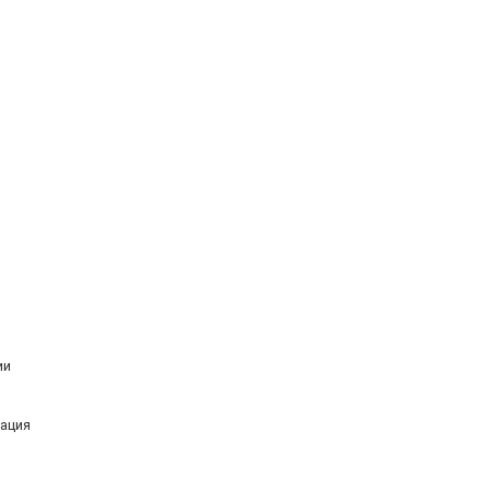
ии
ация