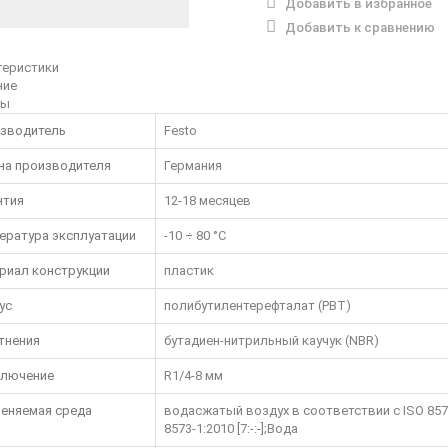
Добавить в избранное
Добавить к сравнению
теристики
ние
вы
зводитель
Festo
на производителя
Германия
нтия
12-18 месяцев
ература эксплуатации
-10 ÷ 80 °C
риал конструкции
пластик
ус
полибутилентерефталат (PBT)
тнения
бутадиен-нитрильный каучук (NBR)
лючение
R1/4-8 мм
еняемая среда
водасжатый воздух в соответствии с ISO 8573-
8573-1:2010 [7:-:-];Вода