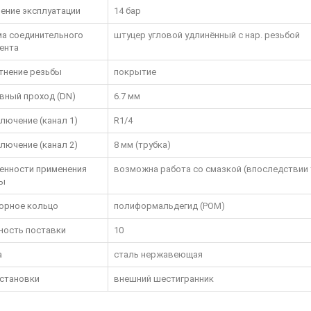
ение эксплуатации
14 бар
а соединительного
штуцер угловой удлинённый с нар. резьбой
ента
тнение резьбы
покрытие
вный проход (DN)
6.7 мм
лючение (канал 1)
R1/4
лючение (канал 2)
8 мм (трубка)
енности применения
возможна работа со смазкой (впоследствии 
ы
орное кольцо
полиформальдегид (POM)
ность поставки
10
а
сталь нержавеющая
установки
внешний шестигранник