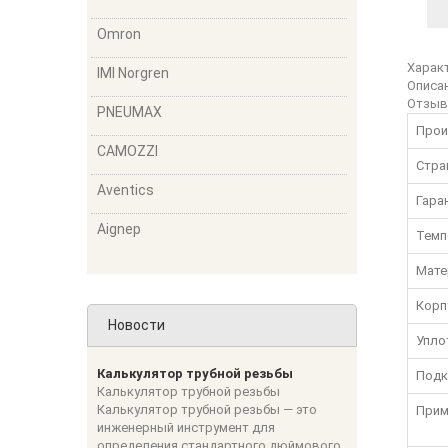
Omron
Харак
IMI Norgren
Описа
Отзы
PNEUMAX
Прои
CAMOZZI
Стра
Aventics
Гара
Aignep
Темп
Мате
Корп
Новости
Упло
Калькулятор трубной резьбы
Подк
Калькулятор трубной резьбы
Калькулятор трубной резьбы — это
Прим
инженерный инструмент для
определения стандартного дюймового