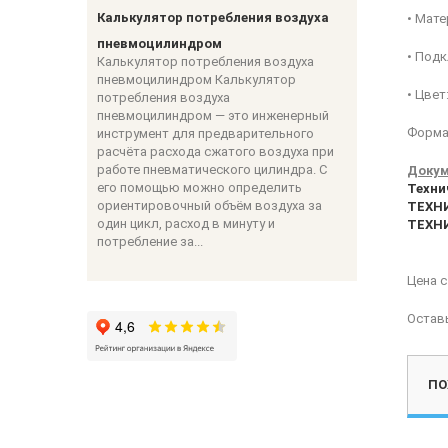
Калькулятор потребления воздуха
• Мате
пневмоцилиндром
• Подк
Калькулятор потребления воздуха
пневмоцилиндром Калькулятор
• Цвет
потребления воздуха
пневмоцилиндром — это инженерный
Форма 
инструмент для предварительного
расчёта расхода сжатого воздуха при
работе пневматического цилиндра. С
Докум
его помощью можно определить
Техни
ориентировочный объём воздуха за
ТЕХНИ
один цикл, расход в минуту и
ТЕХНИ
потребление за...
Цена 
Остав
ПО