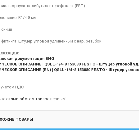
риал корпуса: полибутилентерефталат (PBT)
лючение: R1/4-8 мм
: синий
фитинга: штуцер угловой удлинённый с нар. резьбой
ентация:
ческая документация ENG
ЧЕСКОЕ ОПИСАНИЕ | QSLL-1/4-8 153080 FESTO - Штуцер угловой удл
ЧЕСКОЕ ОПИСАНИЕ (EN) | QSLL-1/4-8 153080 FESTO - Штуцер углово
с учетом НДС
ьте
отзыв об этом товаре
первым!
ХОЖИЕ ТОВАРЫ