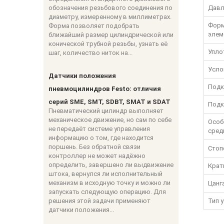
обозначения резьбового соединения по
Давл
диаметру, измеренному в миллиметрах.
Форм
Форма позволяет подобрать
элем
ближайший размер цилиндрической или
конической трубной резьбы, узнать её
Упло
шаг, количество ниток на...
Усло
Датчики положения
Подк
пневмоцилиндров Festo: отличия
серий SME, SMT, SDBT, SMAT и SDAT
Подк
Пневматический цилиндр выполняет
механическое движение, но сам по себе
Особ
не передаёт системе управления
сред
информацию о том, где находится
поршень. Без обратной связи
Стоп
контроллер не может надёжно
определить, завершено ли выдвижение
Крат
штока, вернулся ли исполнительный
механизм в исходную точку и можно ли
Цанг
запускать следующую операцию. Для
решения этой задачи применяют
Тип 
датчики положения...