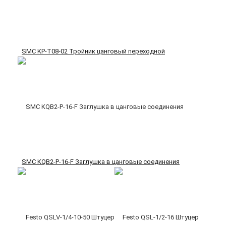
SMC KP-T08-02 Тройник цанговый переходной
SMC KQB2-P-16-F Заглушка в цанговые соединения