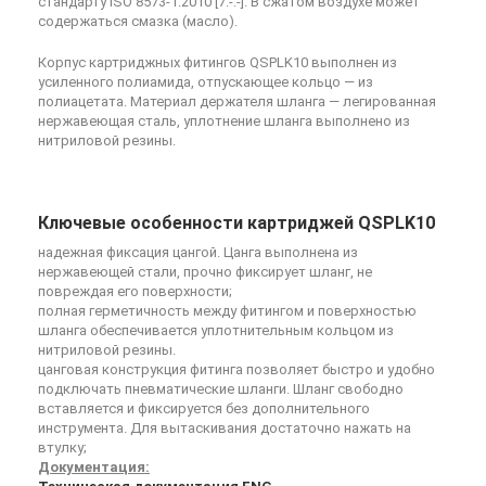
стандарту ISO 8573-1:2010 [7:-:-]. В сжатом воздухе может
содержаться смазка (масло).
Корпус картриджных фитингов QSPLK10 выполнен из
усиленного полиамида, отпускающее кольцо — из
полиацетата. Материал держателя шланга — легированная
нержавеющая сталь, уплотнение шланга выполнено из
нитриловой резины.
Ключевые особенности картриджей QSPLK10
надежная фиксация цангой. Цанга выполнена из
нержавеющей стали, прочно фиксирует шланг, не
повреждая его поверхности;
полная герметичность между фитингом и поверхностью
шланга обеспечивается уплотнительным кольцом из
нитриловой резины.
цанговая конструкция фитинга позволяет быстро и удобно
подключать пневматические шланги. Шланг свободно
вставляется и фиксируется без дополнительного
инструмента. Для вытаскивания достаточно нажать на
втулку;
Документация: