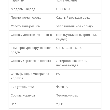
Гарантия
12-18 месяцев
Модельный ряд
QSPLK10
Применяемая среда
Сжатый воздух и вода
Уплотнение резьбы
Уплотнительное кольцо
Состав уплотнения шланга
NBR (Бутадиен-нитрильный
каучук)
Температура окружающей
От -5 °C до +60 °C
среды
Состав держателя шланга
Легированная сталь,
нержавеющая
Спецификация материала
PA
корпуса
Тип устройства
Фитинги
Состав корпуса
Технополимер
Вес
2,1 г