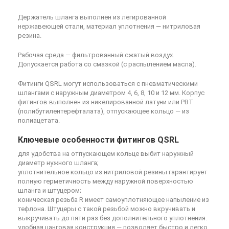
Держатель шланга выполнен из легированной
нержавеющей стали, материал уплотнения — нитриловая
резина.
Рабочая среда — фильтрованный сжатый воздух.
Допускается работа со смазкой (с распылением масла).
Фитинги QSRL могут использоваться с пневматическими
шлангами с наружным диаметром 4, 6, 8, 10 и 12 мм. Корпус
фитингов выполнен из никелированной латуни или PBT
(полибутилентерефталата), отпускающее кольцо — из
полиацетата.
Ключевые особенности фитингов QSRL
для удобства на отпускающем кольце выбит наружный
диаметр нужного шланга;
уплотнительное кольцо из нитриловой резины гарантирует
полную герметичность между наружной поверхностью
шланга и штуцером;
коническая резьба R имеет самоуплотняющее напыление из
тефлона. Штуцеры с такой резьбой можно вкручивать и
выкручивать до пяти раз без дополнительного уплотнения.
удобная цанговая конструкция — позволяет быстро и легко