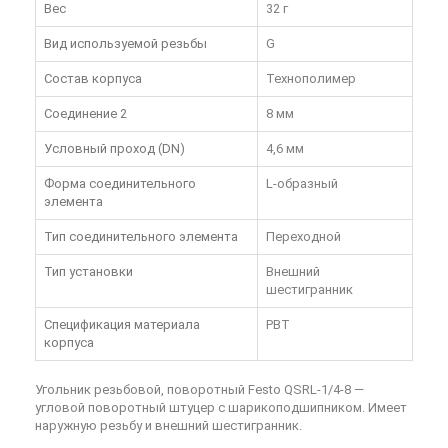
Вес
32 г
Вид используемой резьбы
G
Состав корпуса
Технополимер
Соединение 2
8 мм
Условный проход (DN)
4,6 мм
Форма соединительного
L-образный
элемента
Тип соединительного элемента
Переходной
Тип установки
Внешний
шестигранник
Спецификация материала
PBT
корпуса
Угольник резьбовой, поворотный Festo QSRL-1/4-8
—
угловой поворотный штуцер с шарикоподшипником. Имеет
наружную резьбу и внешний шестигранник.