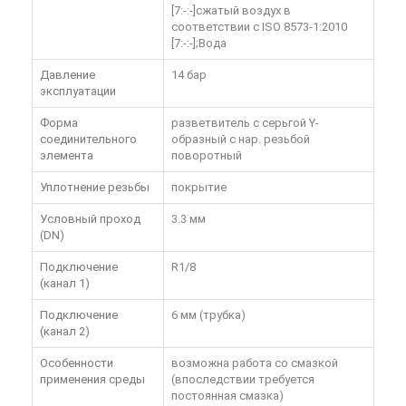
[7:-:-]сжатый воздух в
соответствии с ISO 8573-1:2010
[7:-:-];Вода
Давление
14 бар
эксплуатации
Форма
разветвитель с серьгой Y-
соединительного
образный с нар. резьбой
элемента
поворотный
Уплотнение резьбы
покрытие
Условный проход
3.3 мм
(DN)
Подключение
R1/8
(канал 1)
Подключение
6 мм (трубка)
(канал 2)
Особенности
возможна работа со смазкой
применения среды
(впоследствии требуется
постоянная смазка)