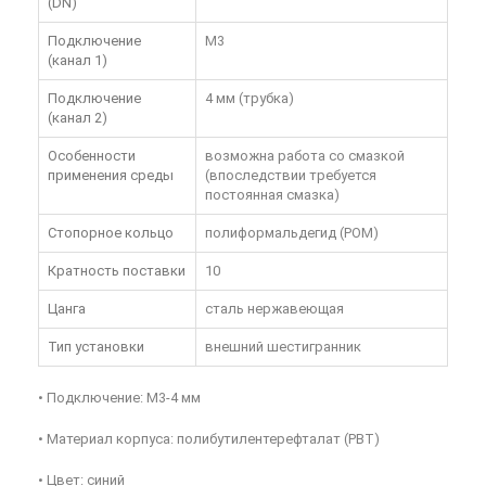
(DN)
Подключение
M3
(канал 1)
Подключение
4 мм (трубка)
(канал 2)
Особенности
возможна работа со смазкой
применения среды
(впоследствии требуется
постоянная смазка)
Стопорное кольцо
полиформальдегид (POM)
Кратность поставки
10
Цанга
сталь нержавеющая
Тип установки
внешний шестигранник
• Подключение: M3-4 мм
• Материал корпуса: полибутилентерефталат (PBT)
• Цвет: синий