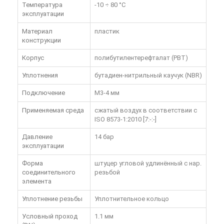
Температура
-10 ÷ 80 °C
эксплуатации
Материал
пластик
конструкции
Корпус
полибутилентерефталат (PBT)
Уплотнения
бутадиен-нитрильный каучук (NBR)
Подключение
M3-4 мм
Применяемая среда
сжатый воздух в соответствии с
ISO 8573-1:2010 [7:-:-]
Давление
14 бар
эксплуатации
Форма
штуцер угловой удлинённый с нар.
соединительного
резьбой
элемента
Уплотнение резьбы
Уплотнительное кольцо
Условный проход
1.1 мм