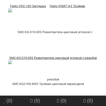
Festo QSC-12H Заглушка
Festo QSMT-4-3 Тройник
SMC KG-D10-03S Разветвитель цанговый угловой с резьбой
(
0
)
(
0
)
(
0
)
(
0
)