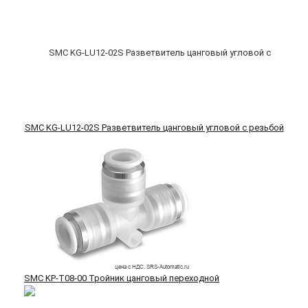
SMC KG-LU12-02S Разветвитель цанговый угловой с резьбой
SMC KP-T08-00 Тройник цанговый переходной