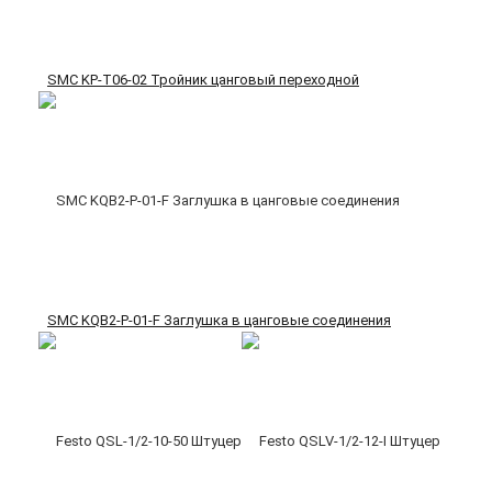
SMC KP-T06-02 Тройник цанговый переходной
SMC KQB2-P-01-F Заглушка в цанговые соединения