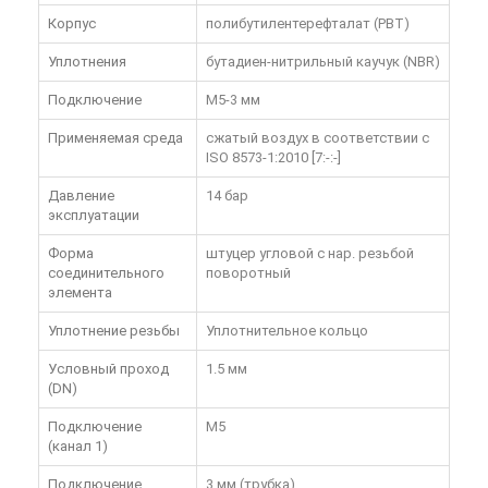
Корпус
полибутилентерефталат (PBT)
Уплотнения
бутадиен-нитрильный каучук (NBR)
Подключение
M5-3 мм
Применяемая среда
сжатый воздух в соответствии с
ISO 8573-1:2010 [7:-:-]
Давление
14 бар
эксплуатации
Форма
штуцер угловой с нар. резьбой
соединительного
поворотный
элемента
Уплотнение резьбы
Уплотнительное кольцо
Условный проход
1.5 мм
(DN)
Подключение
M5
(канал 1)
Подключение
3 мм (трубка)