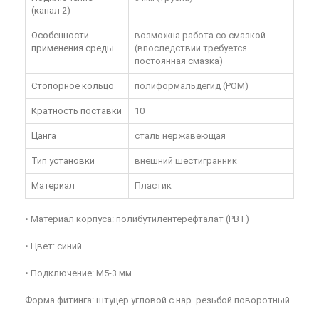
(канал 2)
Особенности
возможна работа со смазкой
применения среды
(впоследствии требуется
постоянная смазка)
Стопорное кольцо
полиформальдегид (POM)
Кратность поставки
10
Цанга
сталь нержавеющая
Тип установки
внешний шестигранник
Материал
Пластик
• Материал корпуса: полибутилентерефталат (PBT)
• Цвет: синий
• Подключение: M5-3 мм
Форма фитинга: штуцер угловой с нар. резьбой поворотный