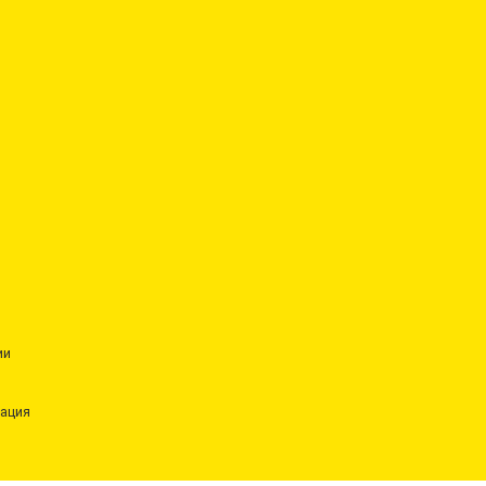
ии
ация