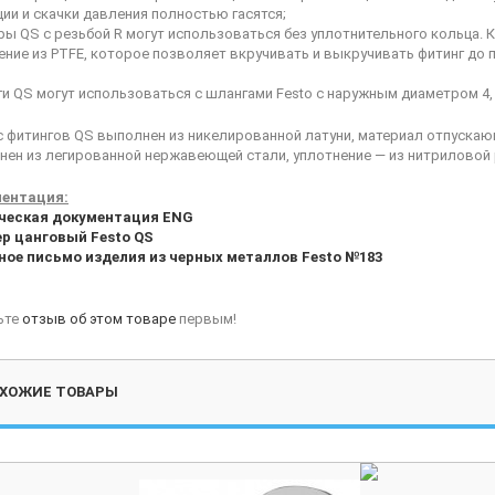
ии и скачки давления полностью гасятся;
ы QS с резьбой R могут использоваться без уплотнительного кольца.
ние из PTFE, которое позволяет вкручивать и выкручивать фитинг до п
и QS могут использоваться с шлангами Festo с наружным диаметром 4, 6, 8
с фитингов QS выполнен из никелированной латуни, материал отпускаю
нен из легированной нержавеющей стали, уплотнение — из нитриловой 
ентация:
ческая документация ENG
р цанговый Festo QS
ное письмо изделия из черных металлов Festo №183
ьте
отзыв об этом товаре
первым!
ХОЖИЕ ТОВАРЫ