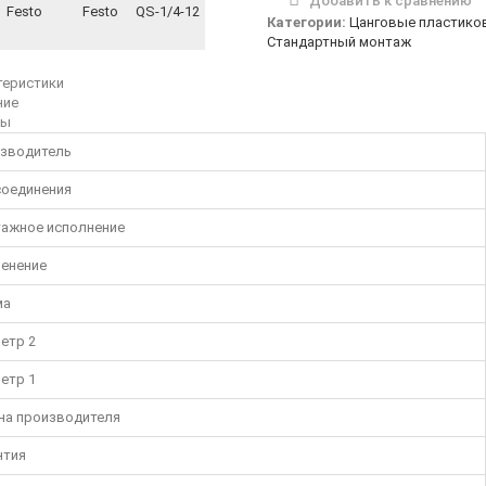
Добавить к сравнению
Категории:
Цанговые пластико
Стандартный монтаж
теристики
ние
вы
зводитель
соединения
ажное исполнение
енение
ма
етр 2
етр 1
на производителя
нтия