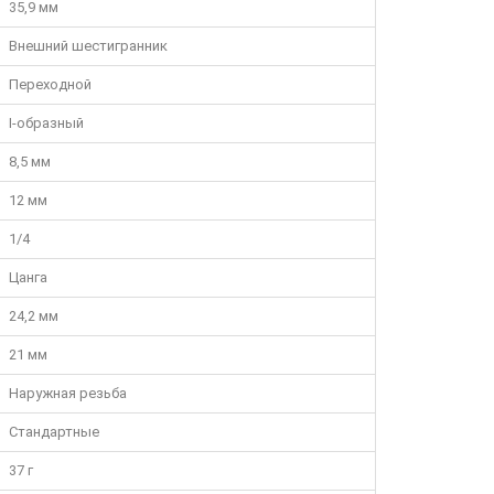
35,9 мм
Внешний шестигранник
Переходной
I-образный
8,5 мм
12 мм
1/4
Цанга
24,2 мм
21 мм
Наружная резьба
Стандартные
37 г