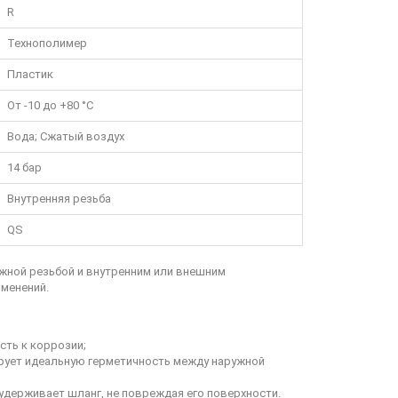
R
Технополимер
Пластик
От -10 до +80 °C
Вода; Сжатый воздух
14 бар
Внутренняя резьба
QS
жной резьбой и внутренним или внешним
менений.
сть к коррозии;
ирует идеальную герметичность между наружной
 удерживает шланг, не повреждая его поверхности.