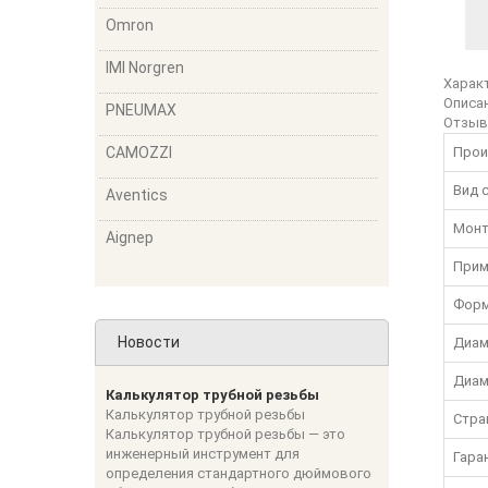
Omron
IMI Norgren
Харак
Описа
PNEUMAX
Отзы
CAMOZZI
Прои
Вид 
Aventics
Монт
Aignep
Прим
Фор
Новости
Диам
Диам
Калькулятор трубной резьбы
Калькулятор трубной резьбы
Стра
Калькулятор трубной резьбы — это
инженерный инструмент для
Гара
определения стандартного дюймового