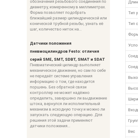
обозначения резьбового соединения по
Длин
диаметру, измеренному в миллиметрах.
Форма позволяет подобрать
Тип 
ближайший размер цилиндрической или
конической трубной резьбы, узнать её
Тип 
шаг, количество ниток на...
Форм
Датчики положения
Усло
пневмоцилиндров Festo: отличия
Соед
серий SME, SMT, SDBT, SMAT и SDAT
Пневматический цилиндр выполняет
Соед
механическое движение, но сам по себе
не передаёт системе управления
Выхо
информацию о том, где находится
поршень. Без обратной связи
Высо
контроллер не может надёжно
определить, завершено ли выдвижение
Шири
штока, вернулся ли исполнительный
механизм в исходную точку и можно ли
Вход
запускать следующую операцию. Для
решения этой задачи применяют
Груп
датчики положения...
Вес