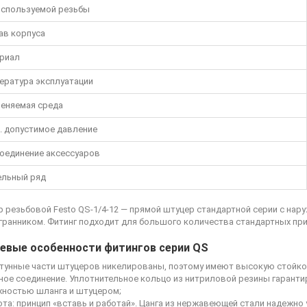
используемой резьбы
ав корпуса
риал
ература эксплуатации
еняемая среда
. допустимое давление
оединение аксессуаров
льный ряд
 резьбовой Festo QS-1/4-12
— прямой штуцер стандартной серии с нару
гранником. Фитинг подходит для большого количества стандартных при
евые особенности фитингов серии QS
атунные части штуцеров никелированы, поэтому имеют высокую стойко
ное соединение. Уплотнительное кольцо из нитриловой резины гарант
хностью шланга и штуцером;
та: принцип «вставь и работай». Цанга из нержавеющей стали надежно