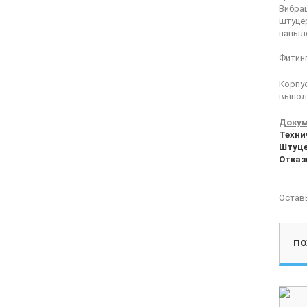
Вибрац
штуцер
напыле
Фитинг
Корпу
выпол
Докум
Техни
Штуце
Отказ
Остав
ПО