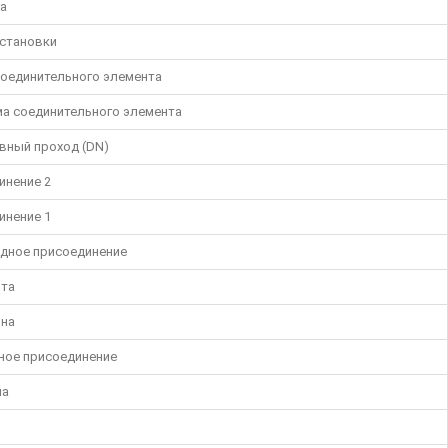
а
установки
соединительного элемента
а соединительного элемента
вный проход (DN)
инение 2
инение 1
дное присоединение
та
на
ное присоединение
па