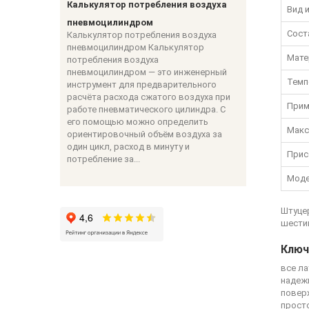
Калькулятор потребления воздуха
Вид 
пневмоцилиндром
Сост
Калькулятор потребления воздуха
пневмоцилиндром Калькулятор
Мате
потребления воздуха
пневмоцилиндром — это инженерный
Темп
инструмент для предварительного
расчёта расхода сжатого воздуха при
Прим
работе пневматического цилиндра. С
его помощью можно определить
Макс
ориентировочный объём воздуха за
один цикл, расход в минуту и
Прис
потребление за...
Моде
Штуцер
шести
Ключ
все л
надеж
повер
просто