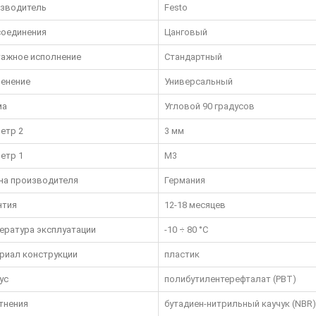
зводитель
Festo
соединения
Цанговый
ажное исполнение
Стандартный
енение
Универсальный
ма
Угловой 90 градусов
етр 2
3 мм
етр 1
M3
на производителя
Германия
нтия
12-18 месяцев
ература эксплуатации
-10 ÷ 80 °C
риал конструкции
пластик
ус
полибутилентерефталат (PBT)
тнения
бутадиен-нитрильный каучук (NBR)