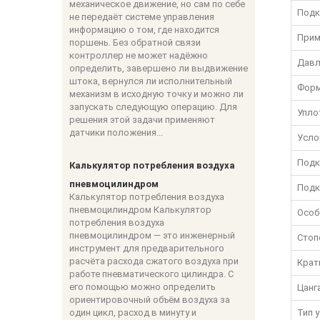
механическое движение, но сам по себе
Подк
не передаёт системе управления
информацию о том, где находится
Прим
поршень. Без обратной связи
контроллер не может надёжно
Давл
определить, завершено ли выдвижение
штока, вернулся ли исполнительный
Форм
механизм в исходную точку и можно ли
запускать следующую операцию. Для
Упло
решения этой задачи применяют
датчики положения...
Усло
Подк
Калькулятор потребления воздуха
пневмоцилиндром
Подк
Калькулятор потребления воздуха
пневмоцилиндром Калькулятор
Особ
потребления воздуха
пневмоцилиндром — это инженерный
Стоп
инструмент для предварительного
расчёта расхода сжатого воздуха при
Крат
работе пневматического цилиндра. С
его помощью можно определить
Цанг
ориентировочный объём воздуха за
один цикл, расход в минуту и
Тип 