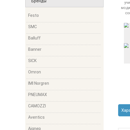
Бренды
Festo
SMC
Balluff
Banner
SICK
Omron
IMI Norgren
PNEUMAX
CAMOZZI
Хар
Aventics
Aignep