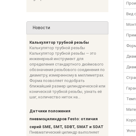
Прои
Вид 
Монт
Новости
Прим
Калькулятор трубной резьбы
Фор
Калькулятор трубной резьбы
Калькулятор трубной резьбы — это
Диам
инженерный инструмент для
определения стандартного дюймового
Диам
обозначения резьбового соединения по
диаметру, измеренному в миллиметрах.
Стра
Форма позволяет подобрать
ближайший размер цилиндрической или
Гара
конической трубной резьбы, узнать её
шаг, количество ниток на...
Темп
Мате
Датчики положения
пневмоцилиндров Festo: отличия
Корп
серий SME, SMT, SDBT, SMAT и SDAT
Упло
Пневматический цилиндр выполняет