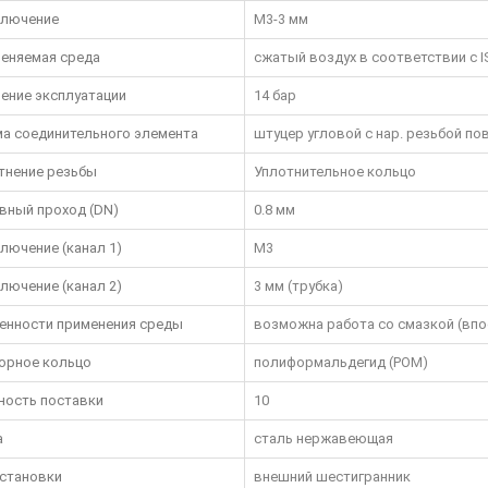
лючение
M3-3 мм
еняемая среда
сжатый воздух в соответствии с ISO
ение эксплуатации
14 бар
а соединительного элемента
штуцер угловой с нар. резьбой п
тнение резьбы
Уплотнительное кольцо
вный проход (DN)
0.8 мм
лючение (канал 1)
M3
лючение (канал 2)
3 мм (трубка)
енности применения среды
возможна работа со смазкой (впо
орное кольцо
полиформальдегид (POM)
ность поставки
10
а
сталь нержавеющая
установки
внешний шестигранник